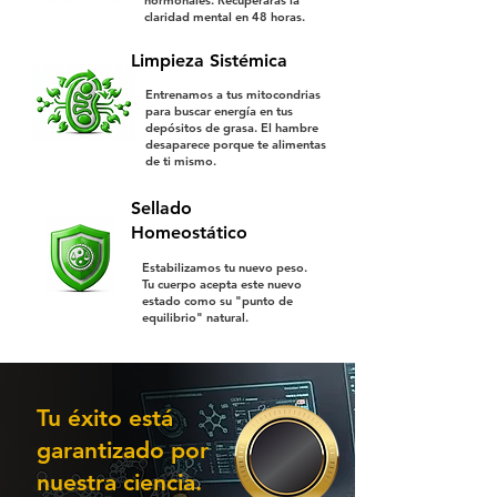
hormonales. Recuperarás la
claridad mental en 48 horas.
Limpieza Sistémica
Entrenamos a tus mitocondrias
para buscar energía en tus
depósitos de grasa. El hambre
desaparece porque te alimentas
de ti mismo.
Sellado
Homeostático
Estabilizamos tu nuevo peso.
Tu cuerpo acepta este nuevo
estado como su "punto de
equilibrio" natural.
Tu éxito está
garantizado por
nuestra ciencia.