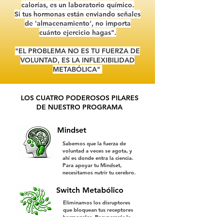
calorías, es un laboratorio químico.
Si tus hormonas están enviando señales
de 'almacenamiento', no importa
cuánto ejercicio hagas".
"EL PROBLEMA NO ES TU FUERZA DE
VOLUNTAD, ES LA INFLEXIBILIDAD
METABÓLICA"
LOS CUATRO PODEROSOS PILARES
DE NUESTRO PROGRAMA
Mindset
Sabemos que la fuerza de
voluntad a veces se agota, y
ahí es donde entra la ciencia.
Para apoyar tu Mindset,
necesitamos nutrir tu cerebro.
Switch Metabólico
Eliminamos los disruptores
que bloquean tus receptores