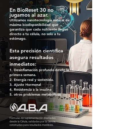
En BioReset 30 no
jugamos al azar.
Utilizamos nanotecnología natural de
máxima biodisponibilidad que
garantiza que cada nutriente llegue
directo a tu célula, no solo a tu
estómago.
Esta precisión científica
asegura resultados
inmediatos:
Desinflamación profunda desde la
primera semana.
Energía real y sostenida.
Ajuste Hormonal
Resistencia a la insulina
otros problemas metabólicos
Fórmulas de suplementación diseñadas
desde la Célula, validadas por la ciencia,
construidas para resultados medibles.