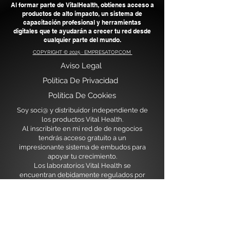
Al formar parte de VitalHealth, obtienes acceso a
productos de alto impacto, un sistema de
capacitación profesional y herramientas
digitales que te ayudarán a crecer tu red desde
cualquier parte del mundo.
COPYRIGHT © 2025 · EMPRESATOP.COM
Aviso Legal
​
Política De Privacidad
Política De Cookies
Soy soci@ y distribuidor independiente de
los productos Vital Health.
Al inscribirte en mi red de de negocios
tendrás acceso gratuito a un
impresionante sistema de embudos para
apoyar tu crecimiento.
Los laboratorios Vital Health se
encuentran debidamente regulados por
las instituciones sanitarias de México y
USA.
Actualmente en expansión para
Latiniamérica y Europa nos encontramos