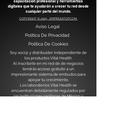
capacitación profesional y herramientas
digitales que te ayudarán a crecer tu red desde
cualquier parte del mundo.
COPYRIGHT © 2025 · EMPRESATOP.COM
Aviso Legal
​
Política De Privacidad
Política De Cookies
Soy soci@ y distribuidor independiente de
los productos Vital Health.
Al inscribirte en mi red de de negocios
tendrás acceso gratuito a un
impresionante sistema de embudos para
apoyar tu crecimiento.
Los laboratorios Vital Health se
encuentran debidamente regulados por
las instituciones sanitarias de México y
USA.
Actualmente en expansión para
Latiniamérica y Europa nos encontramos
ya con registros y envíos de producto
hasta tu domicilio.