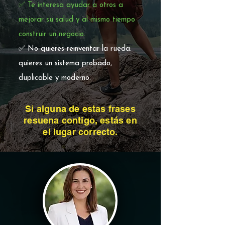
✅ Te interesa ayudar a otros a
mejorar su salud y al mismo tiempo
construir un negocio.
✅ No quieres reinventar la rueda:
quieres un sistema probado,
duplicable y moderno.
Si alguna de estas frases
resuena contigo, estás en
el lugar correcto.