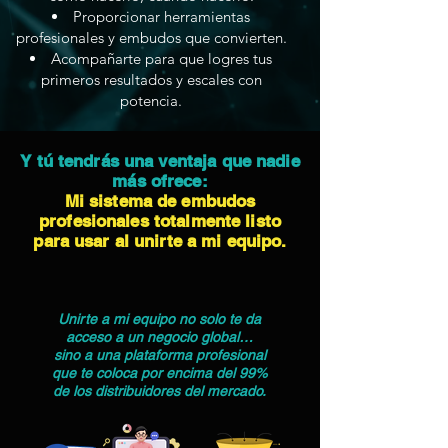
Proporcionar herramientas
profesionales y embudos que convierten.
Acompañarte para que logres tus
primeros resultados y escales con
potencia.
Y tú tendrás una ventaja que nadie
más ofrece:
Mi sistema de embudos
profesionales totalmente listo
para usar al unirte a mi equipo.
Unirte a mi equipo no solo te da
acceso a un negocio global…
sino a una plataforma profesional
que te coloca por encima del 99%
de los distribuidores del mercado.