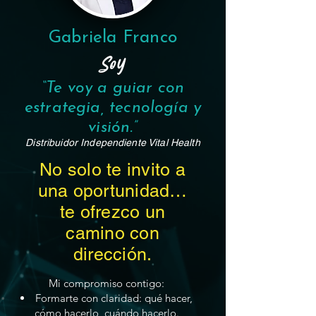
Gabriela Franco
Soy
“Te voy a guiar con
estrategia, tecnología y
visión.”
Distribuidor Independiente Vital Health
No solo te invito a
una oportunidad…
te ofrezco un
camino con
dirección.
Mi compromiso contigo:
Formarte con claridad: qué hacer,
cómo hacerlo, cuándo hacerlo.