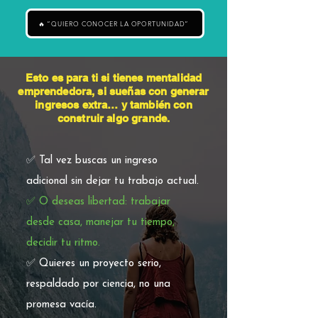
🔥 “QUIERO CONOCER LA OPORTUNIDAD”
Esto es para ti si tienes mentalidad
emprendedora, si sueñas con generar
ingresos extra… y también con
construir algo grande.
✅ Tal vez buscas un ingreso
adicional sin dejar tu trabajo actual.
✅ O deseas libertad: trabajar
desde casa, manejar tu tiempo,
decidir tu ritmo.
✅ Quieres un proyecto serio,
respaldado por ciencia, no una
promesa vacía.