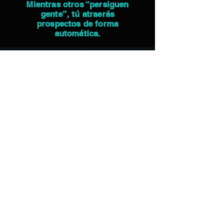
Mientras otros “persiguen
gente”, tú atraerás
prospectos de forma
automática.
“Estás ante una oportunidad
global con herramientas que
muy pocos ofrecen.”
Tienes frente a ti una empresa con visión
internacional, productos de ciencia
avanzada, un modelo de negocio probado
y un sistema digital que te dará una
ventaja competitiva única.