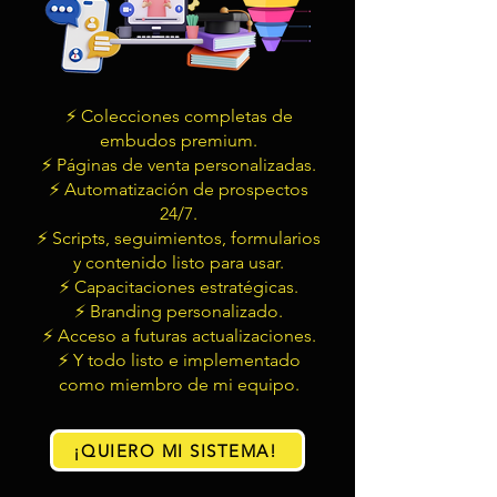
⚡ Colecciones completas de
embudos premium.
⚡ Páginas de venta personalizadas.
⚡ Automatización de prospectos
24/7.
⚡ Scripts, seguimientos, formularios
y contenido listo para usar.
⚡ Capacitaciones estratégicas.
⚡ Branding personalizado.
⚡ Acceso a futuras actualizaciones.
⚡ Y todo listo e implementado
como miembro de mi equipo.
¡QUIERO MI SISTEMA!