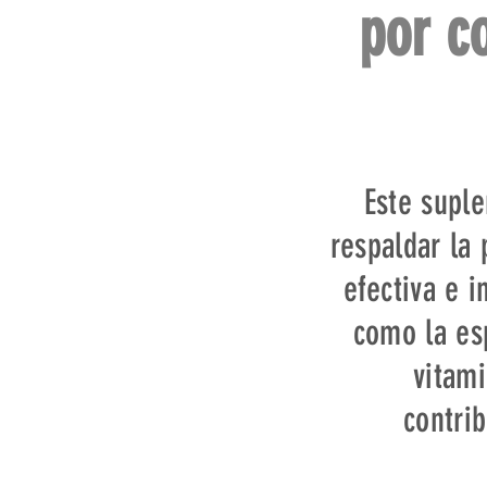
por c
Este supl
respaldar la
efectiva e i
como la esp
vitam
contrib