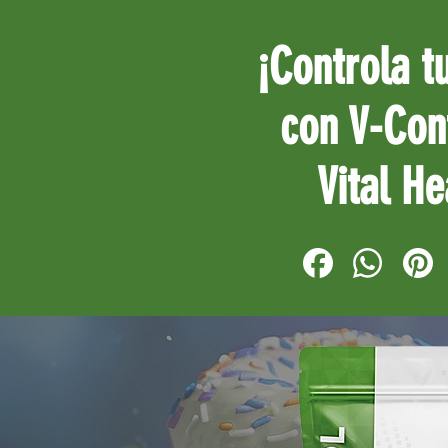
¡Controla t
con V-Con
Vital He