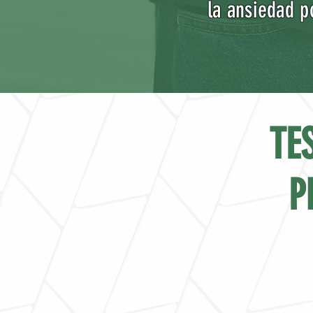
la ansiedad p
TE
P