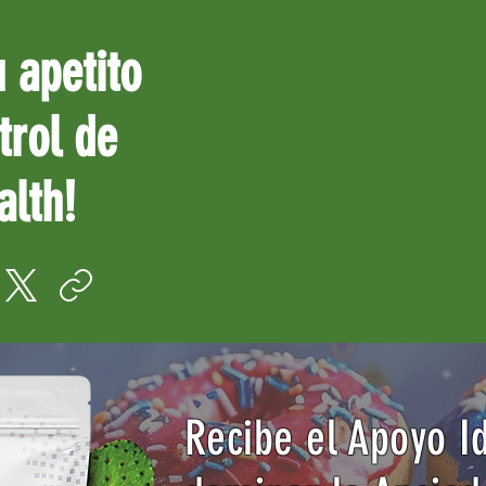
u apetito
trol de
alth!
Recibe el Apoyo I