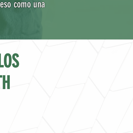
 peso como una
LOS
TH