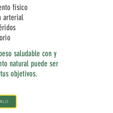
nto físico
 arterial
éridos
orio
peso saludable con y
to natural puede ser
 tus objetivos.
IRLO