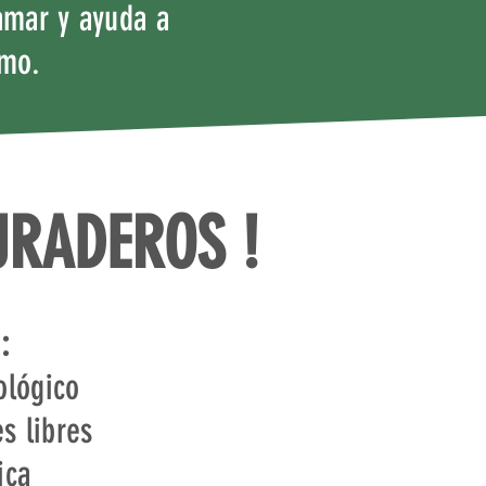
amar y ayuda a
smo.
URADEROS !
:
ológico
es libres
ica