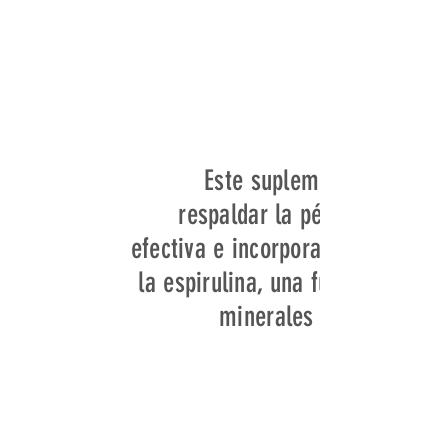
Este suplemento está fo
respaldar la pérdida de pe
efectiva e incorpora ingrediente
la espirulina, una fuente rica e
minerales que puede con