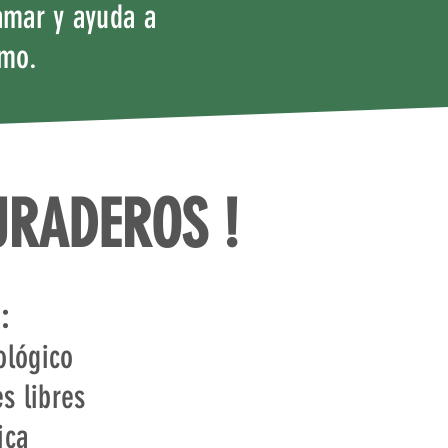
amar y ayuda a
smo.
URADEROS !
:
ológico
es libres
ica