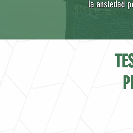
la ansiedad p
TE
P