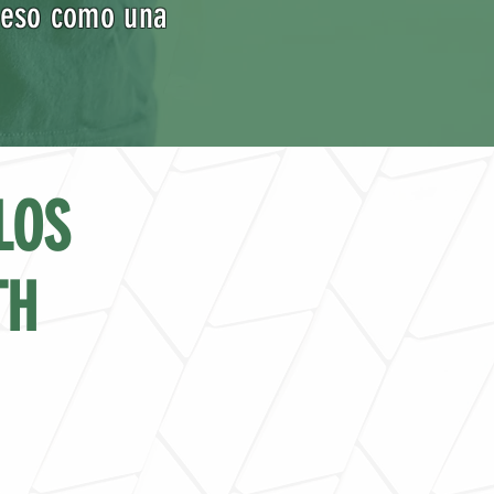
 peso como una
LOS
TH