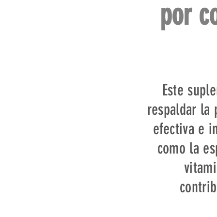
por c
Este supl
respaldar la
efectiva e i
como la esp
vitam
contrib