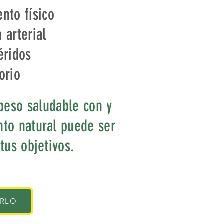
nto físico
 arterial
éridos
orio
peso saludable con y
to natural puede ser
 tus objetivos.
IRLO