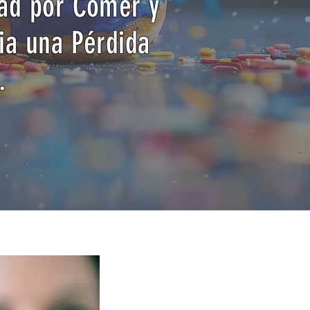
dad por Comer y
ia una Pérdida
.