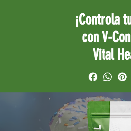
¡Controla t
con V-Con
Vital He