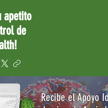
u apetito
trol de
alth!
Recibe el Apoyo I