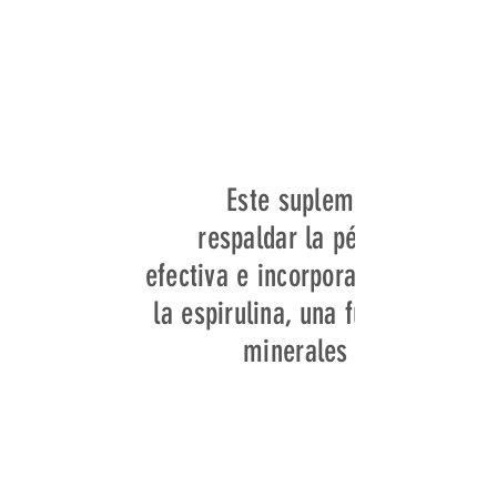
Este suplemento está fo
respaldar la pérdida de pe
efectiva e incorpora ingrediente
la espirulina, una fuente rica e
minerales que puede con