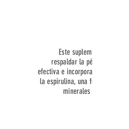
Este suplemento está fo
respaldar la pérdida de pe
efectiva e incorpora ingrediente
la espirulina, una fuente rica e
minerales que puede con