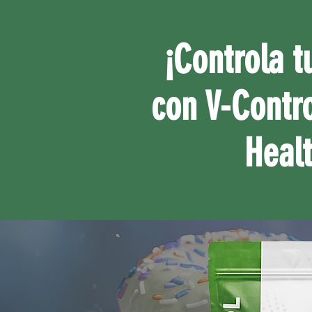
¡Controla t
con V-Contro
Healt