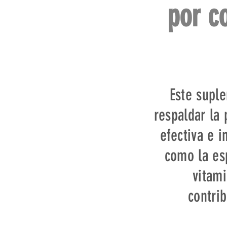
por c
Este supl
respaldar la
efectiva e i
como la esp
vitam
contrib