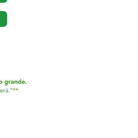
go grande.
erá.”**