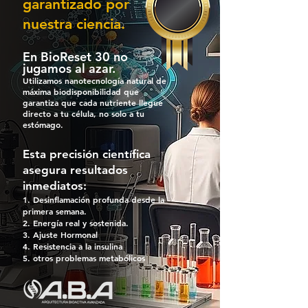
garantizado por
nuestra ciencia.
En BioReset 30 no
jugamos al azar.
Utilizamos nanotecnología natural de
máxima biodisponibilidad que
garantiza que cada nutriente llegue
directo a tu célula, no solo a tu
estómago.
Esta precisión científica
asegura resultados
inmediatos:
Desinflamación profunda desde la
primera semana.
Energía real y sostenida.
Ajuste Hormonal
Resistencia a la insulina
otros problemas metabólicos