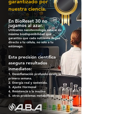
garantizado por
nuestra ciencia.
En BioReset 30 no
jugamos al azar.
Utilizamos nanotecnología natural de
máxima biodisponibilidad que
garantiza que cada nutriente llegue
directo a tu célula, no solo a tu
estómago.
Esta precisión científica
asegura resultados
inmediatos:
Desinflamación profunda desde la
primera semana.
Energía real y sostenida.
Ajuste Hormonal
Resistencia a la insulina
otros problemas metabólicos