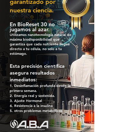
garantizado por
nuestra ciencia.
En BioReset 30 no
jugamos al azar.
Utilizamos nanotecnología natural de
máxima biodisponibilidad que
garantiza que cada nutriente llegue
directo a tu célula, no solo a tu
estómago.
Esta precisión científica
asegura resultados
inmediatos:
Desinflamación profunda desde la
primera semana.
Energía real y sostenida.
Ajuste Hormonal
Resistencia a la insulina
otros problemas metabólicos