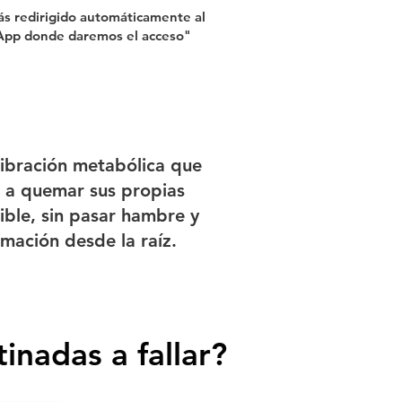
rás redirigido automáticamente al
pp donde daremos el acceso"
libración metabólica que
 a quemar sus propias
ble, sin pasar hambre y
amación desde la raíz.
inadas a fallar?