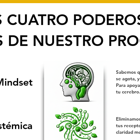
S CUATRO PODERO
ES DE NUESTRO PR
Sabemos qu
Mindset
se agota, y
Para apoya
tu cerebro
Eliminamos
stémica
tus recept
claridad m