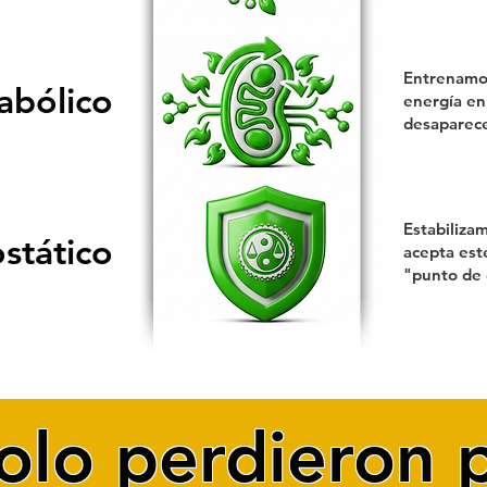
Entrenamos
abólico
energía en
desaparece
Estabiliza
stático
acepta est
"punto de e
olo perdieron 