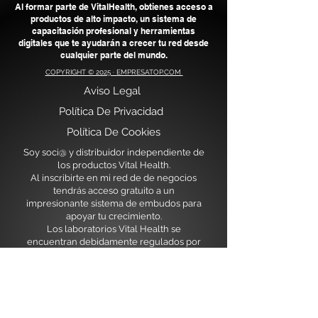
Al formar parte de VitalHealth, obtienes acceso a
productos de alto impacto, un sistema de
capacitación profesional y herramientas
digitales que te ayudarán a crecer tu red desde
cualquier parte del mundo.
COPYRIGHT © 2025 · EMPRESATOP.COM
Aviso Legal
​
Política De Privacidad
Política De Cookies
Soy soci@ y distribuidor independiente de
los productos Vital Health.
Al inscribirte en mi red de de negocios
tendrás acceso gratuito a un
impresionante sistema de embudos para
apoyar tu crecimiento.
Los laboratorios Vital Health se
encuentran debidamente regulados por
las instituciones sanitarias de México y
USA.
Actualmente en expansión para
Latiniamérica y Europa nos encontramos