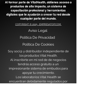
Al formar parte de VitalHealth, obtienes acceso a
productos de alto impacto, un sistema de
capacitación profesional y herramientas
digitales que te ayudarán a crecer tu red desde
cualquier parte del mundo.
COPYRIGHT © 2025 · EMPRESATOP.COM
Aviso Legal
​
Política De Privacidad
Política De Cookies
Soy soci@ y distribuidor independiente de
los productos Vital Health.
Al inscribirte en mi red de de negocios
tendrás acceso gratuito a un
impresionante sistema de embudos para
apoyar tu crecimiento.
Los laboratorios Vital Health se
encuentran debidamente regulados por
las instituciones sanitarias de México y
USA.
Actualmente en expansión para
Latiniamérica y Europa nos encontramos