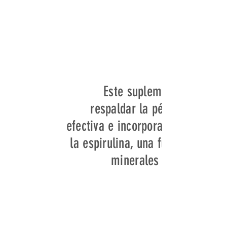
Este suplemento está fo
respaldar la pérdida de pe
efectiva e incorpora ingrediente
la espirulina, una fuente rica e
minerales que puede con