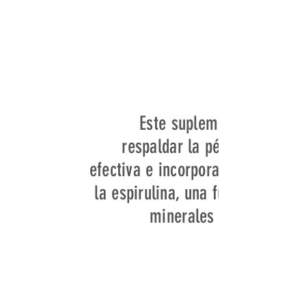
Este suplemento está fo
respaldar la pérdida de pe
efectiva e incorpora ingrediente
la espirulina, una fuente rica e
minerales que puede con