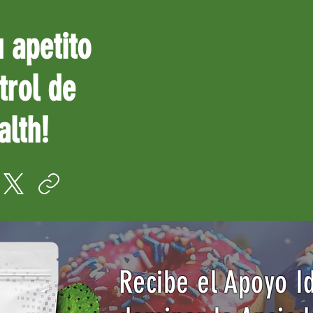
u apetito
trol de
alth!
Recibe el Apoyo I