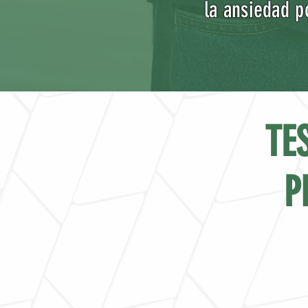
la ansiedad p
TE
P