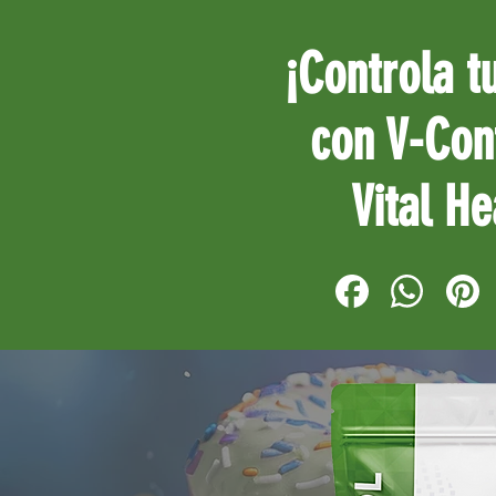
¡Controla t
con V-Con
Vital He