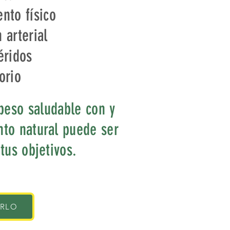
nto físico
 arterial
éridos
orio
peso saludable con y
to natural puede ser
 tus objetivos.
IRLO