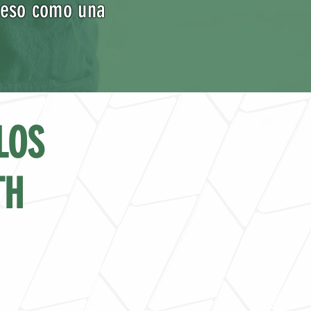
 peso como una
LOS
TH