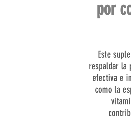
por c
Este supl
respaldar la
efectiva e i
como la esp
vitam
contrib