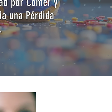
dad por Comer y
ia una Pérdida
.