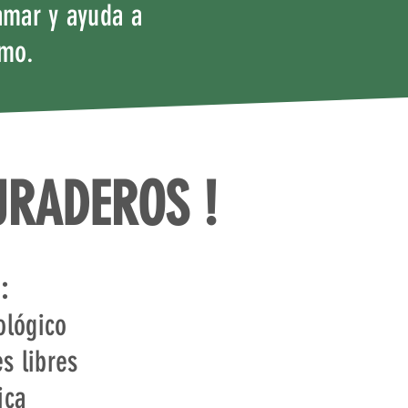
amar y ayuda a
smo.
URADEROS !
:
ológico
es libres
ica