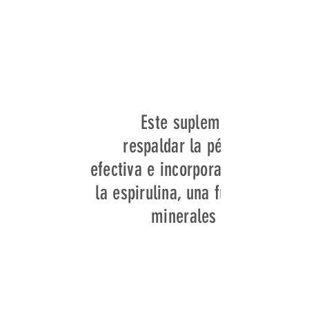
Este suplemento está fo
respaldar la pérdida de pe
efectiva e incorpora ingrediente
la espirulina, una fuente rica e
minerales que puede con