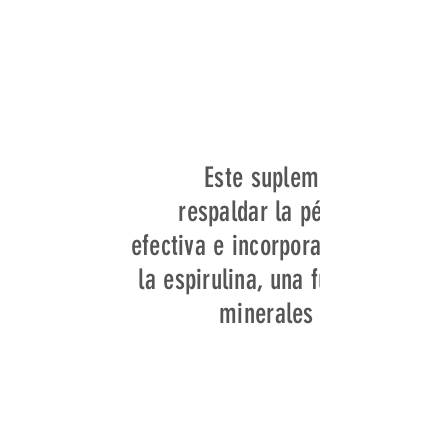
Este suplemento está fo
respaldar la pérdida de pe
efectiva e incorpora ingrediente
la espirulina, una fuente rica e
minerales que puede con