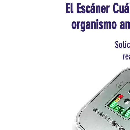
El Escáner Cuán
organismo an
Soli
re