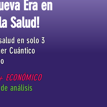
ueva Era en
la Salud!
salud en solo 3
ner Cuántico
co
 + ECONÓMICO
de análisis