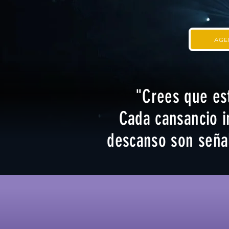
AGE
"Crees que est
Cada cansancio i
descanso son señal