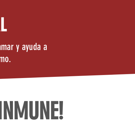
L
amar y ayuda a
smo.
 INMUNE!