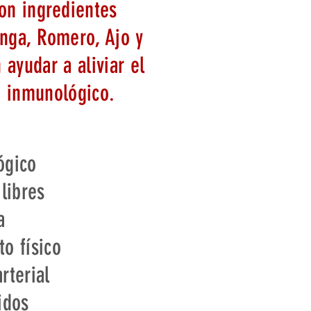
on ingredientes
inga, Romero, Ajo y
 ayudar a aliviar el
a inmunológico.
ógico
 libres
a
o físico
rterial
idos