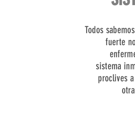
Todos sabemos
fuerte n
enferme
sistema in
proclives a
otr