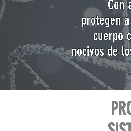
Con 
protegen a 
cuerpo c
nocivos de lo
PR
SIS