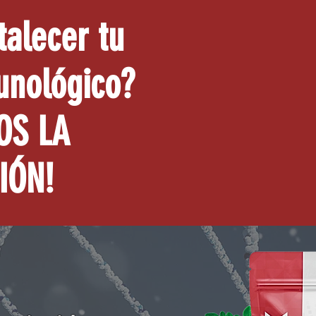
talecer tu
unológico?
OS LA
IÓN!