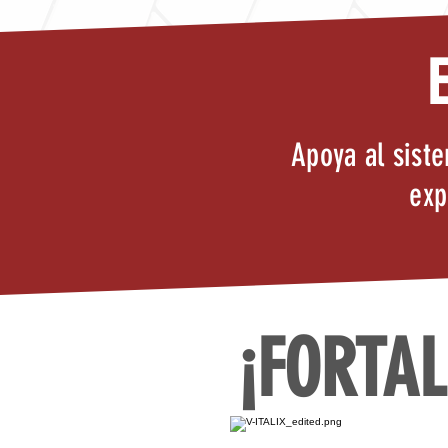
Apoya al sist
exp
¡FORTAL