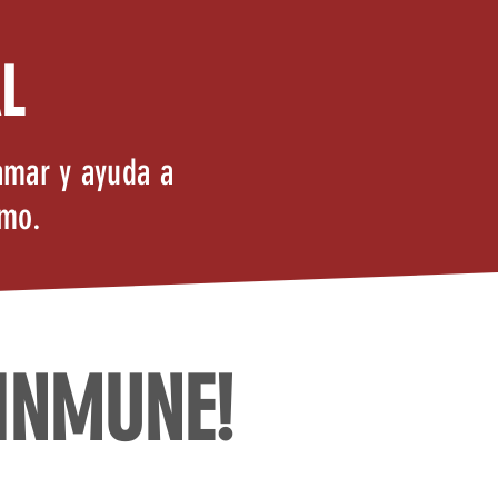
L
amar y ayuda a
smo.
 INMUNE!