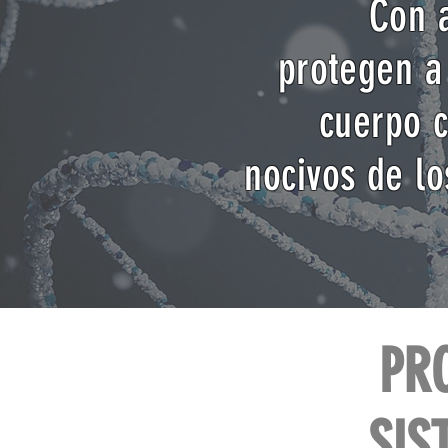
Con 
protegen a 
cuerpo c
nocivos de lo
PR
SIS