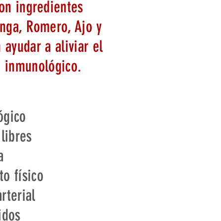
on ingredientes
inga, Romero, Ajo y
 ayudar a aliviar el
a inmunológico.
ógico
 libres
a
o físico
rterial
idos