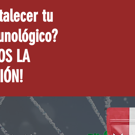
talecer tu
unológico?
OS LA
IÓN!