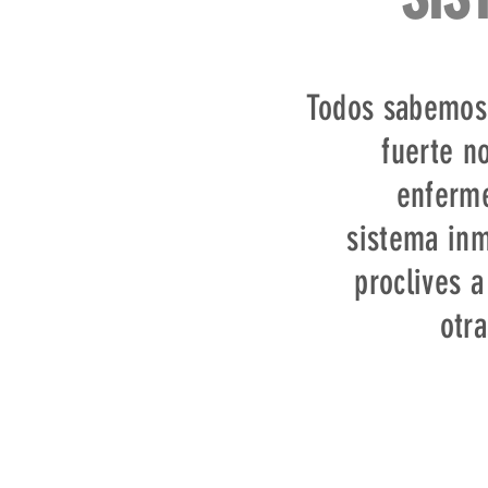
Todos sabemos
fuerte n
enferme
sistema in
proclives a
otr