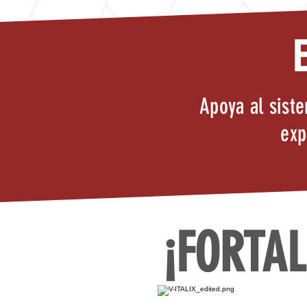
Apoya al sist
exp
¡FORTAL