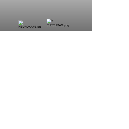
NUTRIENTES DE ALTO
PODER
NUTRICIÓN ESPECIALIZADA PARA TU
SISTEMA INMUNE
LO QUIERO!!