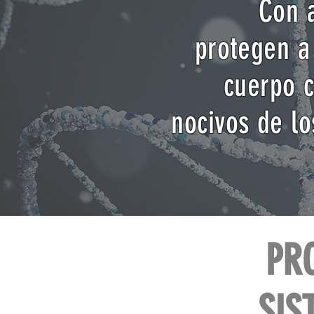
Con 
protegen a 
cuerpo c
nocivos de lo
PR
SIS