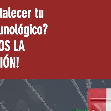
talecer tu
unológico?
OS LA
IÓN!