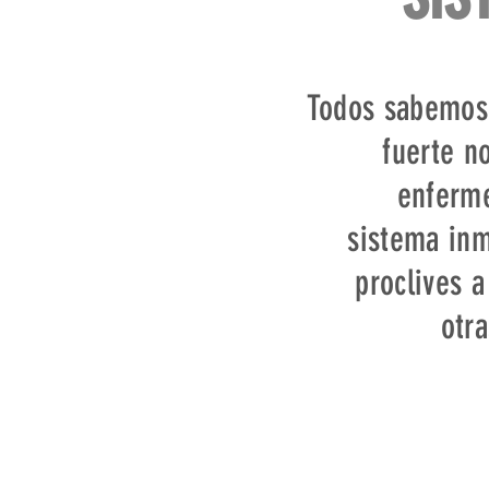
Todos sabemos
fuerte n
enferme
sistema in
proclives a
otr