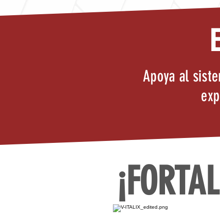
Apoya al sist
exp
¡FORTAL