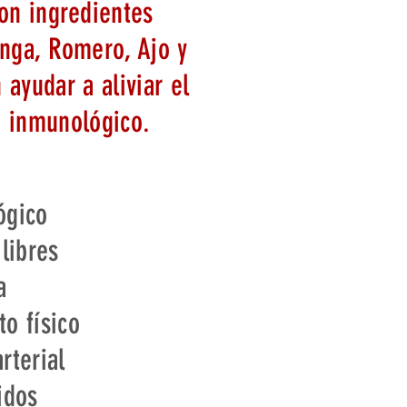
on ingredientes
inga, Romero, Ajo y
 ayudar a aliviar el
a inmunológico.
ógico
 libres
a
o físico
rterial
idos