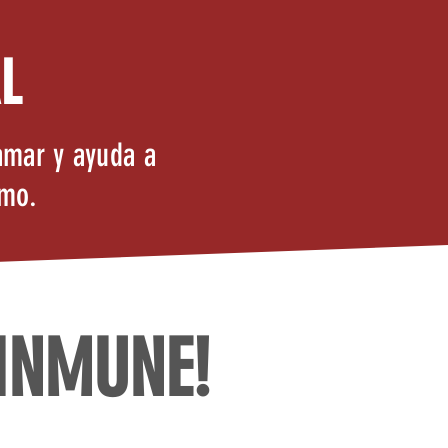
L
amar y ayuda a
smo.
 INMUNE!