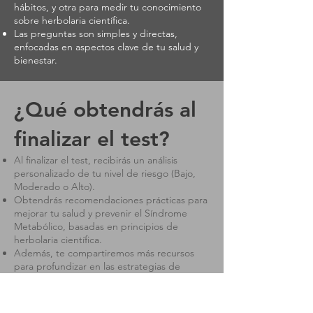
hábitos, y otra para medir tu conocimiento
sobre herbolaria científica.
Las preguntas son simples y directas,
enfocadas en aspectos clave de tu salud y
bienestar.
¿Qué obtendrás al
finalizar el test?
Al finalizar el test, recibirás un análisis
personalizado de tu nivel de riesgo (Bajo,
Moderado o Alto).
Obtendrás recomendaciones prácticas para
mejorar tu salud y prevenir el Síndrome
Metabólico, basadas en principios de
herbolaria científica.
Además, te compartiremos más recursos
para profundizar en las estrategias de
prevención y tratamiento.