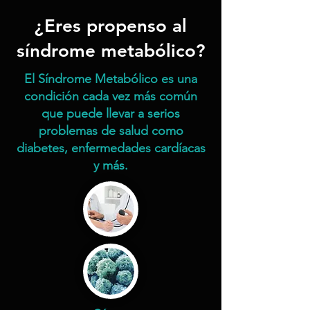
¿Eres propenso al
síndrome metabólico?
El Síndrome Metabólico es una
condición cada vez más común
que puede llevar a serios
problemas de salud como
diabetes, enfermedades cardíacas
y más.​