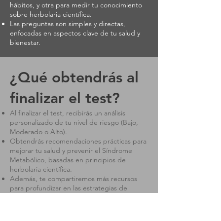
hábitos, y otra para medir tu conocimiento
sobre herbolaria científica.
Las preguntas son simples y directas,
enfocadas en aspectos clave de tu salud y
bienestar.
¿Qué obtendrás al
finalizar el test?
Al finalizar el test, recibirás un análisis
personalizado de tu nivel de riesgo (Bajo,
Moderado o Alto).
Obtendrás recomendaciones prácticas para
mejorar tu salud y prevenir el Síndrome
Metabólico, basadas en principios de
herbolaria científica.
Además, te compartiremos más recursos
para profundizar en las estrategias de
prevención y tratamiento.