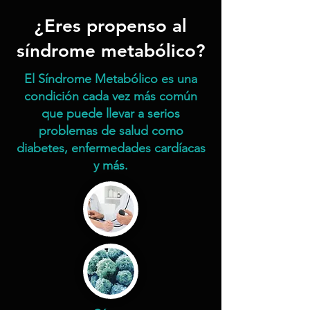
¿Eres propenso al
síndrome metabólico?
El Síndrome Metabólico es una
condición cada vez más común
que puede llevar a serios
problemas de salud como
diabetes, enfermedades cardíacas
y más.​