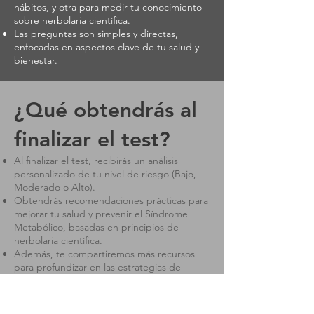
hábitos, y otra para medir tu conocimiento
sobre herbolaria científica.
Las preguntas son simples y directas,
enfocadas en aspectos clave de tu salud y
bienestar.
¿Qué obtendrás al
finalizar el test?
Al finalizar el test, recibirás un análisis
personalizado de tu nivel de riesgo (Bajo,
Moderado o Alto).
Obtendrás recomendaciones prácticas para
mejorar tu salud y prevenir el Síndrome
Metabólico, basadas en principios de
herbolaria científica.
Además, te compartiremos más recursos
para profundizar en las estrategias de
prevención y tratamiento.