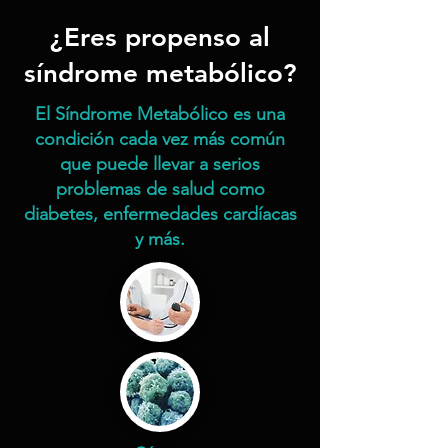
¿Eres propenso al
síndrome metabólico?
El Síndrome Metabólico es una
condición cada vez más común
que puede llevar a serios
problemas de salud como
diabetes, enfermedades cardíacas
y más.​