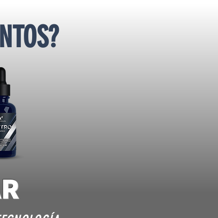
NTOS?
AR