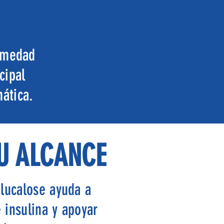
ermedad
cipal
ática.
TU ALCANCE
Glucalose ayuda a
 insulina y apoyar