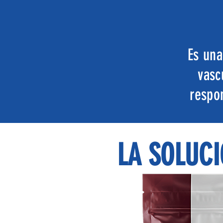
Es una
vasc
respo
LA SOLUCI