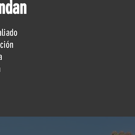
endan
aliado
ción
a
a