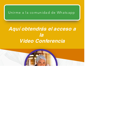
Unirme a la comunidad de Whatsapp
Aquí obtendrás el acceso a
la
Video Conferencia
Taide Rosas
EmpresaTop
Salud y Prosperidad