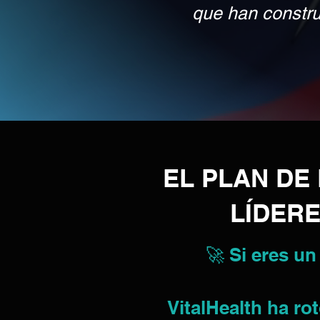
que han construi
EL PLAN D
LÍDERE
🚀 Si eres un
VitalHealth ha r