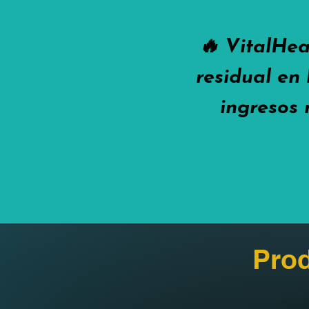
🔥 VitalHea
residual en 
ingresos 
Prod