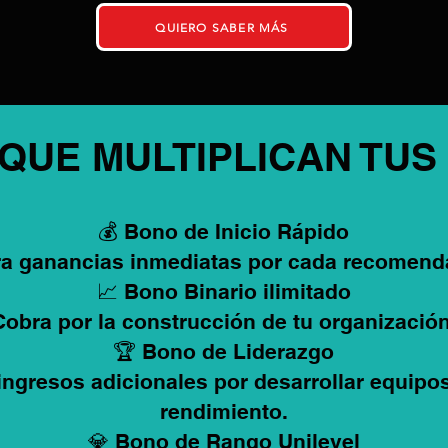
QUIERO SABER MÁS
 QUE MULTIPLICAN TUS
💰 Bono de Inicio Rápido
a ganancias inmediatas por cada recomend
📈 Bono Binario ilimitado
Cobra por la construcción de tu organización
🏆 Bono de Liderazgo
ingresos adicionales por desarrollar equipos
rendimiento.
💎 Bono de Rango Unilevel