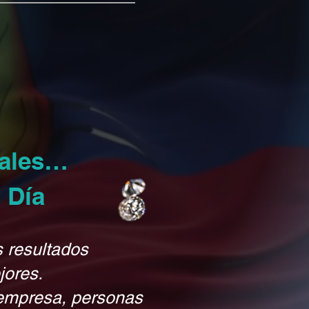
uales…
 Día
s resultados
jores.
 empresa, personas