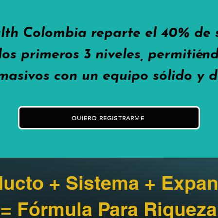
lth Colombia reparte el 40% de
los primeros 3 niveles, permitié
masivos con un equipo sólido y d
QUIERO REGISTRARME
ucto + Sistema + Expan
= Fórmula Para Riqueza