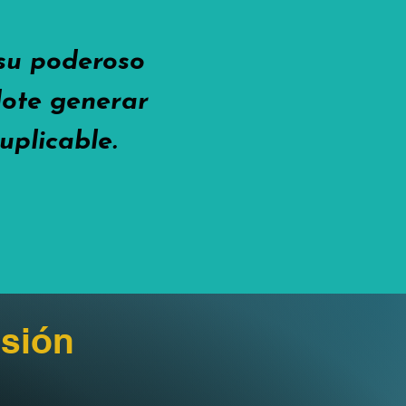
 su poderoso
ndote generar
uplicable.
sión