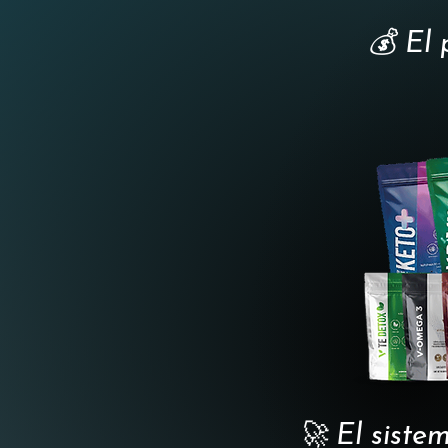
💰 El 
🚀 El siste