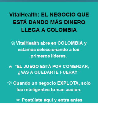
VitalHealth: EL NEGOCIO QUE
ESTÁ DANDO MÁS DINERO
LLEGA A COLOMBIA
🚀 VitalHealth abre en COLOMBIA y
estamos seleccionando a los
primeros líderes.
🔥 “EL JUEGO ESTÁ POR COMENZAR,
¿VAS A QUEDARTE FUERA?”
💡 Cuando un negocio EXPLOTA, solo
los inteligentes toman acción.
✏️ Postúlate aquí y entra antes
que los demás
QUIERO INICIAR