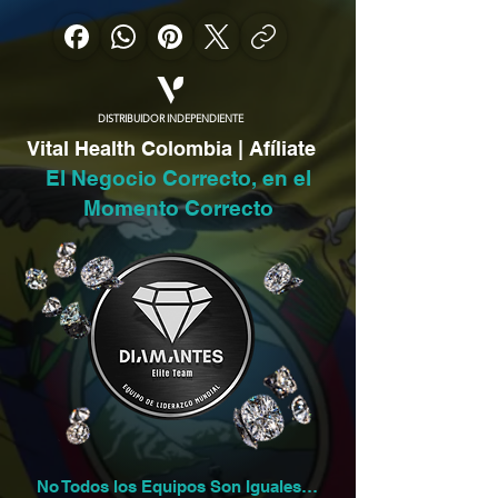
DISTRIBUIDOR INDEPENDIENTE
Vital Health Colombia | Afíliate
El Negocio Correcto, en el
Momento Correcto
No Todos los Equipos Son Iguales…