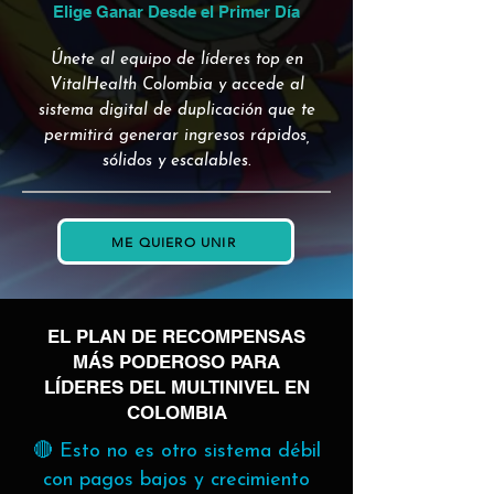
Elige Ganar Desde el Primer Día
Únete al equipo de líderes top en
VitalHealth Colombia y accede al
sistema digital de duplicación que te
permitirá generar ingresos rápidos,
sólidos y escalables.
ME QUIERO UNIR
EL PLAN DE RECOMPENSAS
MÁS PODEROSO PARA
LÍDERES DEL MULTINIVEL EN
COLOMBIA
🔴 Esto no es otro sistema débil
con pagos bajos y crecimiento