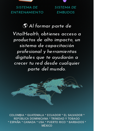
SISTEMA DE
SISTEMA DE
ENTRENAMIENTO
EMBUDOS
🌎 Al formar parte de
VitalHealth, obtienes acceso a
productos de alto impacto, un
sistema de capacitación
profesional y herramientas
digitales que te ayudarán a
crecer tu red desde cualquier
parte del mundo.
COLOMBIA * GUATEMALA * ECUADOR * EL SALVADOR *
REPÚBLICA DOMINICANA * TRINIDAD Y TOBAGO
* ESPAÑA * CANADA * USA * PUERTO RICO * BARBADOS *
MÉXICO