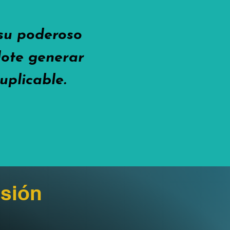
 su poderoso
ndote generar
uplicable.
sión