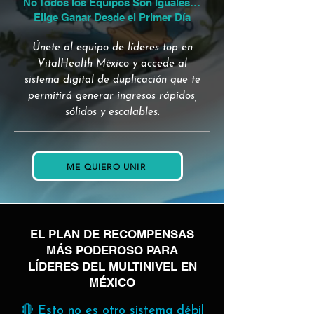
No Todos los Equipos Son Iguales…
Elige Ganar Desde el Primer Día
Únete al equipo de líderes top en
VitalHealth México y accede al
sistema digital de duplicación que te
permitirá generar ingresos rápidos,
sólidos y escalables.
ME QUIERO UNIR
EL PLAN DE RECOMPENSAS
MÁS PODEROSO PARA
LÍDERES DEL MULTINIVEL EN
MÉXICO
🔴 Esto no es otro sistema débil