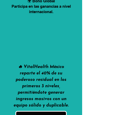
🌍 Bono Global
Participa en las ganancias a nivel
internacional.
🔥 VitalHealth México
reparte el 40% de su
poderoso residual en los
primeros 3 niveles,
permitiéndote generar
ingresos masivos con un
equipo sólido y duplicable.