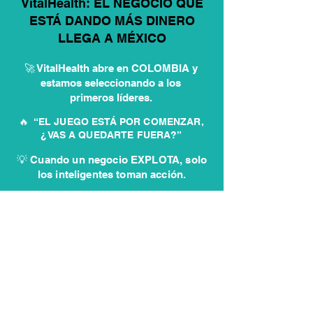
VitalHealth: EL NEGOCIO QUE
ESTÁ DANDO MÁS DINERO
LLEGA A MÉXICO
🚀 VitalHealth abre en COLOMBIA y
estamos seleccionando a los
primeros líderes.
🔥 “EL JUEGO ESTÁ POR COMENZAR,
¿VAS A QUEDARTE FUERA?”
💡 Cuando un negocio EXPLOTA, solo
los inteligentes toman acción.
✏️ Postúlate aquí y entra antes
que los demás
QUIERO INICIAR