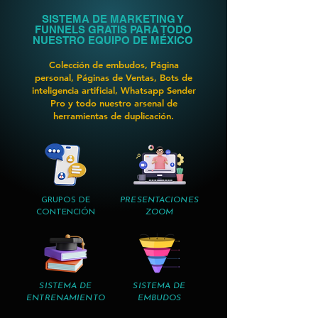
SISTEMA DE MARKETING Y
FUNNELS GRATIS PARA TODO
NUESTRO EQUIPO DE MÉXICO
Colección de embudos, Página
personal, Páginas de Ventas, Bots de
inteligencia artificial, Whatsapp Sender
Pro y todo nuestro arsenal de
herramientas de duplicación.
GRUPOS DE
PRESENTACIONES
CONTENCIÓN
ZOOM
SISTEMA DE
SISTEMA DE
ENTRENAMIENTO
EMBUDOS