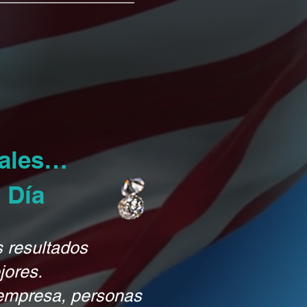
uales…
 Día
s resultados
jores.
 empresa, personas