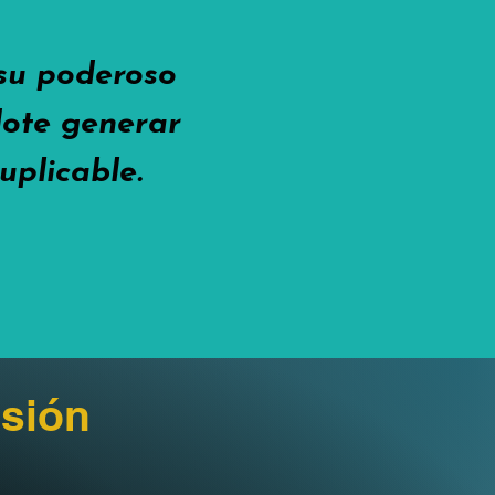
 su poderoso
ndote generar
uplicable.
sión