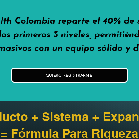
lth Colombia reparte el 40% de
los primeros 3 niveles, permitié
masivos con un equipo sólido y d
QUIERO REGISTRARME
ucto + Sistema + Expan
= Fórmula Para Riqueza