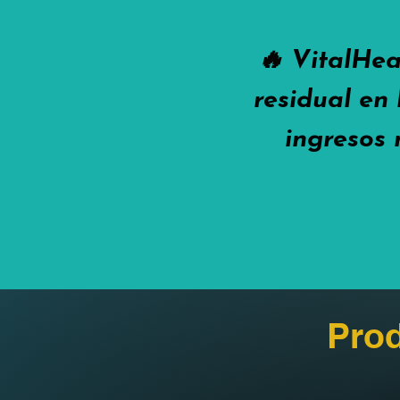
🔥 VitalHea
residual en 
ingresos 
Prod