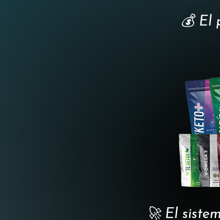
💰 El 
🚀 El siste