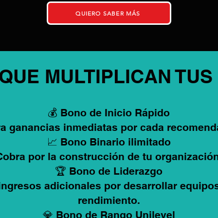
QUIERO SABER MÁS
 QUE MULTIPLICAN TUS
💰 Bono de Inicio Rápido
a ganancias inmediatas por cada recomend
📈 Bono Binario ilimitado
Cobra por la construcción de tu organización
🏆 Bono de Liderazgo
ingresos adicionales por desarrollar equipos
rendimiento.
💎 Bono de Rango Unilevel