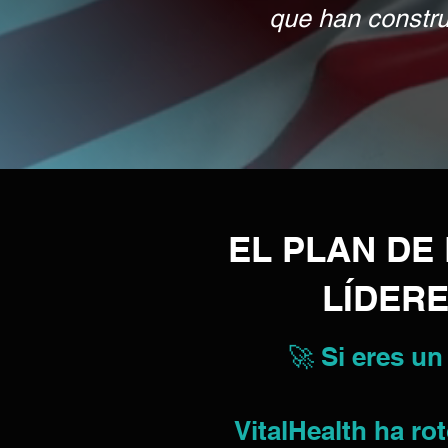
que han construi
EL PLAN D
LÍDERE
🚀 Si eres un
VitalHealth ha r