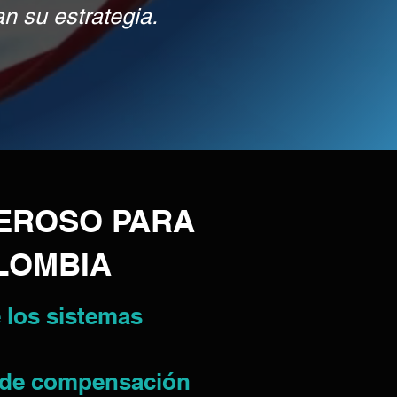
n su estrategia.
EROSO PARA
OLOMBIA
e los sistemas
n de compensación