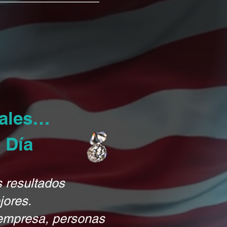
uales…
 Día
s resultados
jores.
 empresa, personas