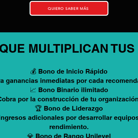
QUIERO SABER MÁS
 QUE MULTIPLICAN TUS
💰 Bono de Inicio Rápido
a ganancias inmediatas por cada recomend
📈 Bono Binario ilimitado
Cobra por la construcción de tu organización
🏆 Bono de Liderazgo
ingresos adicionales por desarrollar equipos
rendimiento.
💎 Bono de Rango Unilevel