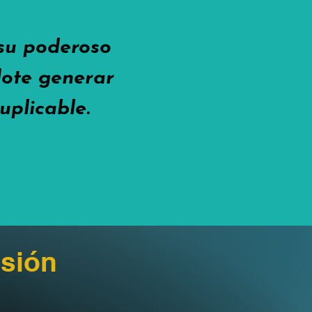
 su poderoso
ndote generar
uplicable.
sión