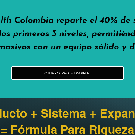
lth Colombia reparte el 40% de
los primeros 3 niveles, permitié
masivos con un equipo sólido y d
QUIERO REGISTRARME
ucto + Sistema + Expan
= Fórmula Para Riqueza