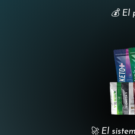
💰 El 
🚀 El siste