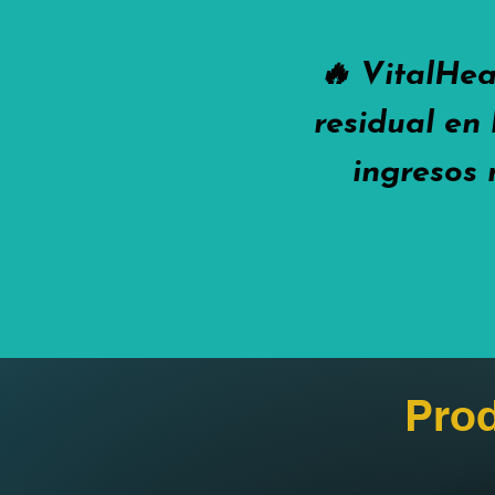
🔥 VitalHea
residual en 
ingresos 
Prod