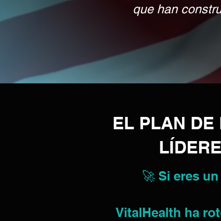
que han construi
EL PLAN D
LÍDERE
🚀 Si eres un
VitalHealth ha r