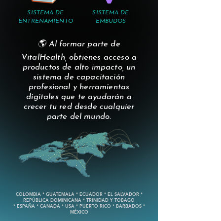
SISTEMA DE
SISTEMA DE
ENTRENAMIENTO
EMBUDOS
🌎 Al formar parte de
VitalHealth, obtienes acceso a
productos de alto impacto, un
sistema de capacitación
profesional y herramientas
digitales que te ayudarán a
crecer tu red desde cualquier
parte del mundo.
COLOMBIA * GUATEMALA * ECUADOR * EL SALVADOR *
REPÚBLICA DOMINICANA * TRINIDAD Y TOBAGO
* ESPAÑA * CANADA * USA * PUERTO RICO * BARBADOS *
MÉXICO