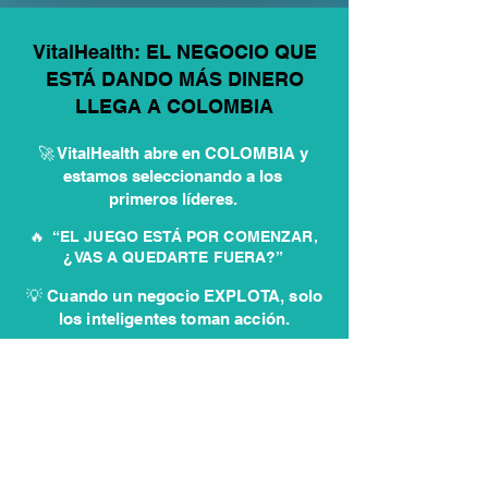
VitalHealth: EL NEGOCIO QUE
ESTÁ DANDO MÁS DINERO
LLEGA A COLOMBIA
🚀 VitalHealth abre en COLOMBIA y
estamos seleccionando a los
primeros líderes.
🔥 “EL JUEGO ESTÁ POR COMENZAR,
¿VAS A QUEDARTE FUERA?”
💡 Cuando un negocio EXPLOTA, solo
los inteligentes toman acción.
✏️ Postúlate aquí y entra antes
que los demás
QUIERO INICIAR