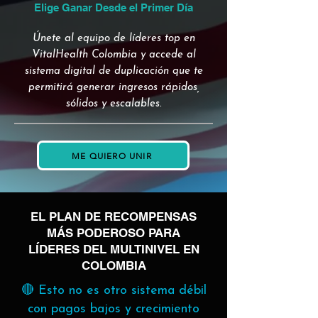
Elige Ganar Desde el Primer Día
Únete al equipo de líderes top en
VitalHealth Colombia y accede al
sistema digital de duplicación que te
permitirá generar ingresos rápidos,
sólidos y escalables.
ME QUIERO UNIR
EL PLAN DE RECOMPENSAS
MÁS PODEROSO PARA
LÍDERES DEL MULTINIVEL EN
COLOMBIA
🔴 Esto no es otro sistema débil
con pagos bajos y crecimiento