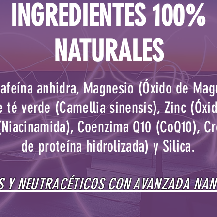
INGREDIENTES 100%
NATURALES
Cafeína anhidra, Magnesio (Óxido de Mag
 té verde (Camellia sinensis), Zinc (Óxi
(Niacinamida), Coenzima Q10 (CoQ10), C
de proteína hidrolizada) y Silica.
 Y NEUTRACÉTICOS CON AVANZADA NA