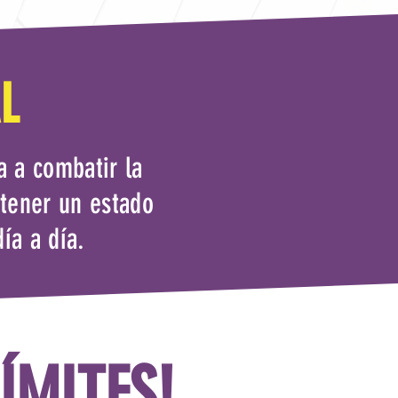
L
a a combatir la
ntener un estado
ía a día.
ÍMITES!