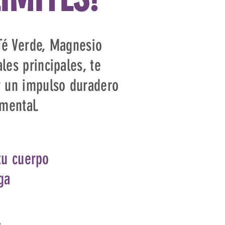
Té Verde, Magnesio
les principales, te
r un impulso duradero
 mental.
tu cuerpo
ga
l