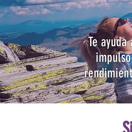
Te ayuda 
impulso
rendimient
S