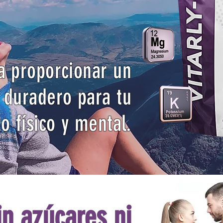
a proporcionar un
 duradero para tu
o físico y mental.
in azúcares ni