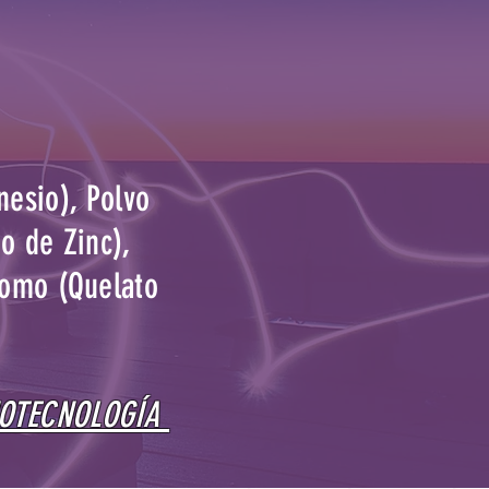
nesio), Polvo
do de Zinc),
romo (Quelato
NOTECNOLOGÍA