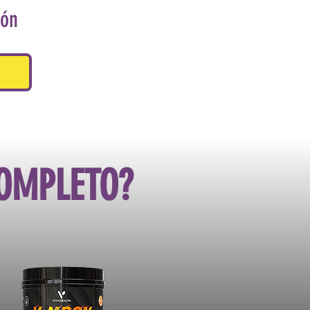
ión
COMPLETO?