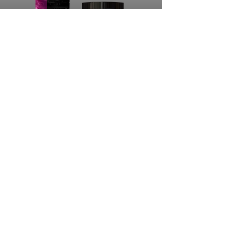
ENERGÍA PARA TU
CUERPO
ALIVIO DE DOLOR, MEJORAS Y
PREVENCIÓN DE PROBLEMAS RENALES
LO QUIERO!!
ADQUIERE EL PRODUCTO
ORIGINAL