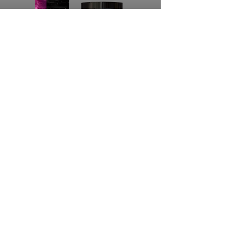
ENERGÍA PARA TU
CUERPO
ALIVIO DE DOLOR, MEJORAS Y
PREVENCIÓN DE PROBLEMAS RENALES
LO QUIERO!!
ADQUIERE EL PRODUCTO
ORIGINAL