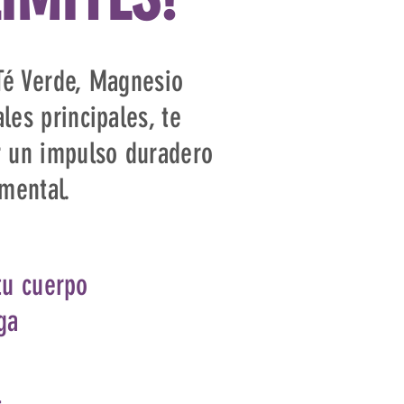
Té Verde, Magnesio
les principales, te
r un impulso duradero
 mental.
tu cuerpo
ga
l