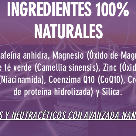
INGREDIENTES 100%
NATURALES
Cafeína anhidra, Magnesio (Óxido de Mag
 té verde (Camellia sinensis), Zinc (Óxi
(Niacinamida), Coenzima Q10 (CoQ10), C
de proteína hidrolizada) y Silica.
 Y NEUTRACÉTICOS CON AVANZADA NA