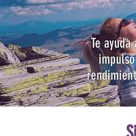
Te ayuda 
impulso
rendimient
S