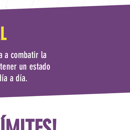
L
a a combatir la
ntener un estado
ía a día.
ÍMITES!