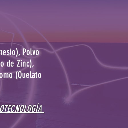
nesio), Polvo
do de Zinc),
romo (Quelato
NOTECNOLOGÍA