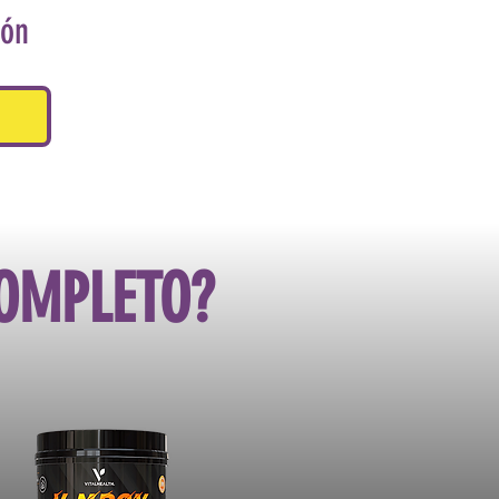
ión
COMPLETO?