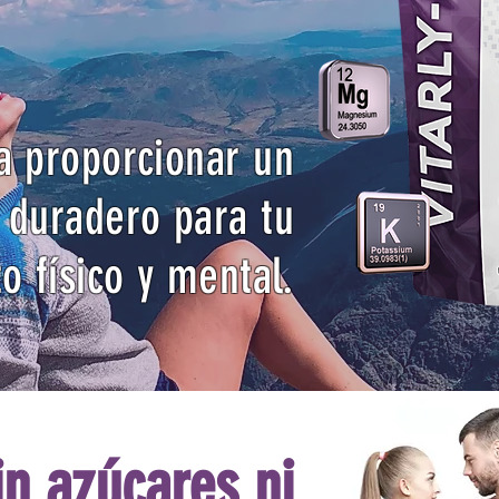
a proporcionar un
 duradero para tu
o físico y mental.
in azúcares ni