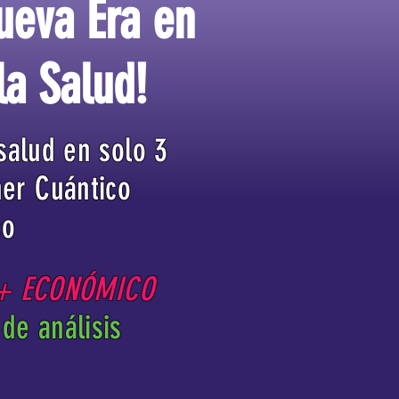
ueva Era en
la Salud!
salud en solo 3
ner Cuántico
co
 + ECONÓMICO
de análisis