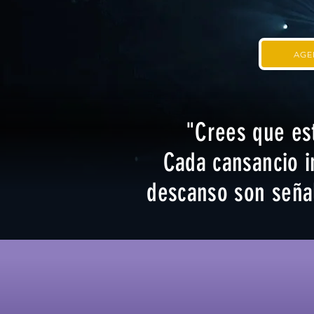
AGE
"Crees que est
Cada cansancio i
descanso son señal