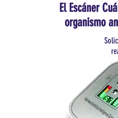
El Escáner Cuán
organismo an
Soli
re