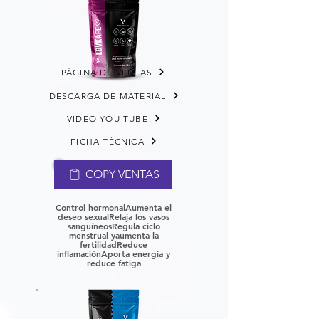
PÁGINA DE VENTAS
DESCARGA DE MATERIAL
VIDEO YOU TUBE
FICHA TÉCNICA
COPY VENTAS
Control hormonalAumenta el
deseo sexual
Relaja los vasos
sanguíneos
Regula ciclo
menstrual y
aumenta la
fertilidad
Reduce
inflamación
Aporta energía y
reduce fatiga