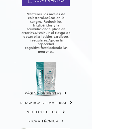
COPY VENTAS
Mantener los niveles de
colesterol,
azúcar en la
sangre, Reducir los
triglicéridos y la
acumulación
de placa en
arterias.
Disminuir el riesgo de
desarrollar
l atidos cardíacos
irregulares.
Apoya la
capacidad
cognitiva,
fortaleciendo las
neuronas.
PÁGINA DE VENTAS
DESCARGA DE MATERIAL
VIDEO YOU TUBE
FICHA TÉCNICA