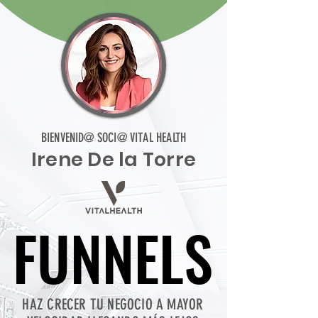
BIENVENID@ SOCI@ VITAL HEALTH
Irene De la Torre
FUNNELS
FUNNELS
HAZ CRECER TU NEGOCIO A MAYOR