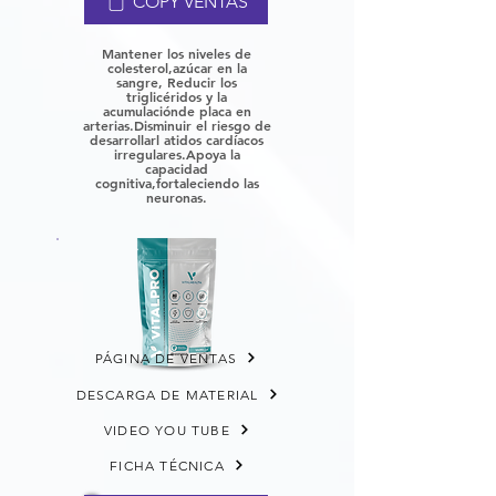
COPY VENTAS
Mantener los niveles de
colesterol,
azúcar en la
sangre, Reducir los
triglicéridos y la
acumulación
de placa en
arterias.
Disminuir el riesgo de
desarrollar
l atidos cardíacos
irregulares.
Apoya la
capacidad
cognitiva,
fortaleciendo las
neuronas.
PÁGINA DE VENTAS
DESCARGA DE MATERIAL
VIDEO YOU TUBE
FICHA TÉCNICA