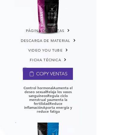
PÁGINA DE VENTAS
DESCARGA DE MATERIAL
VIDEO YOU TUBE
FICHA TÉCNICA
COPY VENTAS
Control hormonalAumenta el
deseo sexual
Relaja los vasos
sanguíneos
Regula ciclo
menstrual y
aumenta la
fertilidad
Reduce
inflamación
Aporta energía y
reduce fatiga