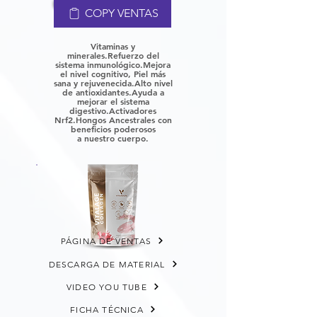
COPY VENTAS
Vitaminas y
minerales.
Refuerzo del
sistema inmunológico.
Mejora
el nivel cognitivo, P
iel más
sana y rejuvenecida.
Alto nivel
de antioxidantes.
Ayuda a
mejorar el sistema
digestivo.
Activadores
Nrf2.
Hongos Ancestrales con
beneficios poderosos
a
nuestro cuerpo.
PÁGINA DE VENTAS
DESCARGA DE MATERIAL
VIDEO YOU TUBE
FICHA TÉCNICA