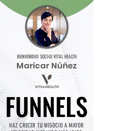
BIENVENID@ SOCI@ VITAL HEALTH
Maricar Núñez
FUNNELS
FUNNELS
HAZ CRECER TU NEGOCIO A MAYOR