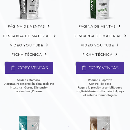
PÁGINA DE VENTAS
PÁGINA DE VENTAS
DESCARGA DE MATERIAL
DESCARGA DE MATERIAL
VIDEO YOU TUBE
VIDEO YOU TUBE
FICHA TÉCNICA
FICHA TÉCNICA
COPY VENTAS
COPY VENTAS
Acidez estomacal,
Reduce el apetito
Agruras,
regeneración de
microbiota
Control de peso
intestinal,
Gases, Distensión
Regula la presión arterial
Reduce
abdominal ,Diarrea
triglicéridos
Antiinflamatorio
Apoya
el sistema Inmunológico