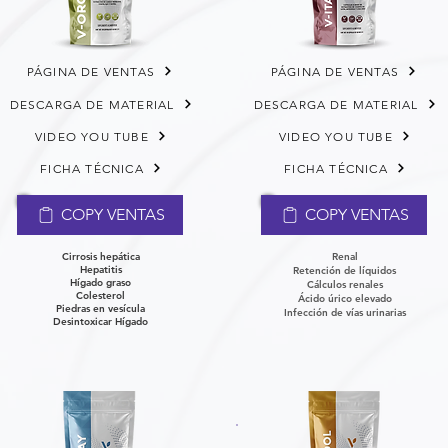
PÁGINA DE VENTAS
PÁGINA DE VENTAS
DESCARGA DE MATERIAL
DESCARGA DE MATERIAL
VIDEO YOU TUBE
VIDEO YOU TUBE
FICHA TÉCNICA
FICHA TÉCNICA
COPY VENTAS
COPY VENTAS
Cirrosis hepática
Renal
Hepatitis
Retención de líquidos
Hígado graso
Cálculos renales
Colesterol
Ácido úrico elevado
Piedras en vesícula
Infección de vías urinarias
Desintoxicar Hígado