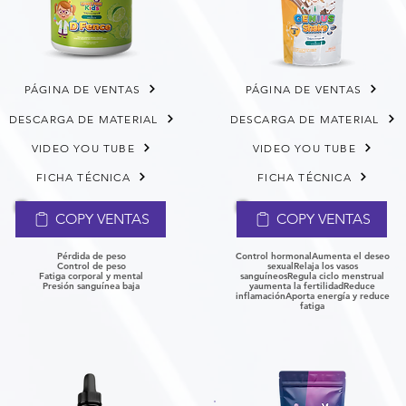
PÁGINA DE VENTAS
PÁGINA DE VENTAS
DESCARGA DE MATERIAL
DESCARGA DE MATERIAL
VIDEO YOU TUBE
VIDEO YOU TUBE
FICHA TÉCNICA
FICHA TÉCNICA
COPY VENTAS
COPY VENTAS
Pérdida de peso
Control hormonalAumenta el deseo
Control de peso
sexual
Relaja los vasos
Fatiga corporal y mental
sanguíneos
Regula ciclo menstrual
P
resión sanguínea baja
y
aumenta la fertilidad
Reduce
inflamación
Aporta energía y reduce
fatiga