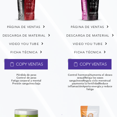
PÁGINA DE VENTAS
PÁGINA DE VENTAS
DESCARGA DE MATERIAL
DESCARGA DE MATERIAL
VIDEO YOU TUBE
VIDEO YOU TUBE
FICHA TÉCNICA
FICHA TÉCNICA
COPY VENTAS
COPY VENTAS
Pérdida de peso
Control hormonalAumenta el deseo
Control de peso
sexual
Relaja los vasos
Fatiga corporal y mental
sanguíneos
Regula ciclo menstrual
P
resión sanguínea baja
y
aumenta la fertilidad
Reduce
inflamación
Aporta energía y reduce
fatiga