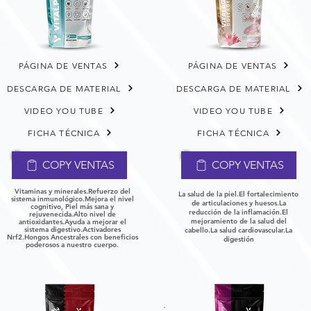
PÁGINA DE VENTAS
PÁGINA DE VENTAS
DESCARGA DE MATERIAL
DESCARGA DE MATERIAL
VIDEO YOU TUBE
VIDEO YOU TUBE
FICHA TÉCNICA
FICHA TÉCNICA
COPY VENTAS
COPY VENTAS
Vitaminas y minerales.
Refuerzo del
La salud de la piel.
El fortalecimiento
sistema inmunológico.
Mejora el nivel
de articulaciones y huesos.
La
cognitivo, P
iel más sana y
reducción de la inflamación.
El
rejuvenecida.
Alto nivel de
mejoramiento de la salud del
antioxidantes.
Ayuda a mejorar el
sistema digestivo.
Activadores
cabello.
La salud cardiovascular.
La
Nrf2.
Hongos Ancestrales con beneficios
digestión
poderosos a
nuestro cuerpo.