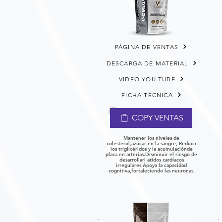
PÁGINA DE VENTAS
DESCARGA DE MATERIAL
VIDEO YOU TUBE
FICHA TÉCNICA
COPY VENTAS
Mantener los niveles de
colesterol,
azúcar en la sangre, Reducir
los triglicéridos y la acumulación
de
placa en arterias.
Disminuir el riesgo de
desarrollar
l atidos cardíacos
irregulares.
Apoya la capacidad
cognitiva,
fortaleciendo las neuronas.