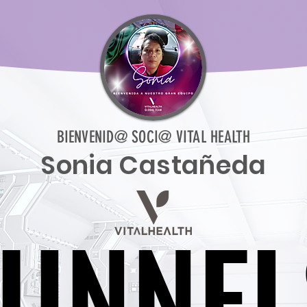
BIENVENID@ SOCI@ VITAL HEALTH
Sonia Castañeda
FUNNEL
FUNNEL