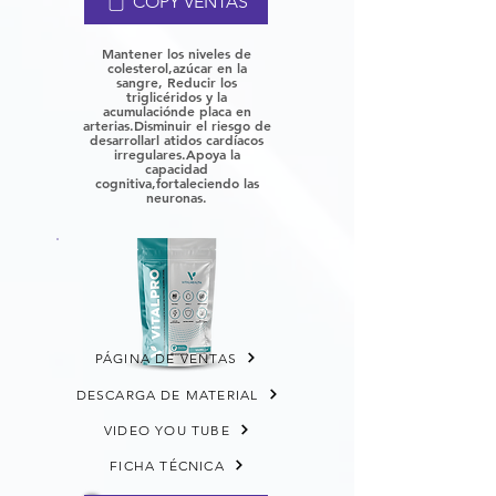
COPY VENTAS
Mantener los niveles de
colesterol,
azúcar en la
sangre, Reducir los
triglicéridos y la
acumulación
de placa en
arterias.
Disminuir el riesgo de
desarrollar
l atidos cardíacos
irregulares.
Apoya la
capacidad
cognitiva,
fortaleciendo las
neuronas.
PÁGINA DE VENTAS
DESCARGA DE MATERIAL
VIDEO YOU TUBE
FICHA TÉCNICA