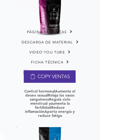
PÁGINA DE VENTAS
DESCARGA DE MATERIAL
VIDEO YOU TUBE
FICHA TÉCNICA
COPY VENTAS
Control hormonalAumenta el
deseo sexual
Relaja los vasos
sanguíneos
Regula ciclo
menstrual y
aumenta la
fertilidad
Reduce
inflamación
Aporta energía y
reduce fatiga