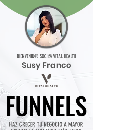
BIENVENID@ SOCI@ VITAL HEALTH
Susy Franco
FUNNELS
FUNNELS
HAZ CRECER TU NEGOCIO A MAYOR