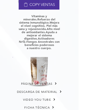
COPY VENTAS
Vitaminas y
minerales.
Refuerzo del
sistema inmunológico.
Mejora
el nivel cognitivo, P
iel más
sana y rejuvenecida.
Alto nivel
de antioxidantes.
Ayuda a
mejorar el sistema
digestivo.
Activadores
Nrf2.
Hongos Ancestrales con
beneficios poderosos
a
nuestro cuerpo.
PÁGINA DE VENTAS
DESCARGA DE MATERIAL
VIDEO YOU TUBE
FICHA TÉCNICA