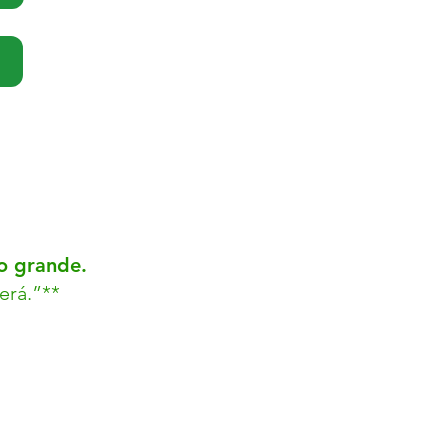
go grande.
erá.”**