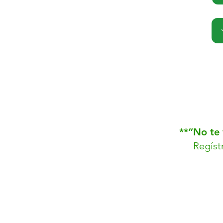
**“No te 
Regíst