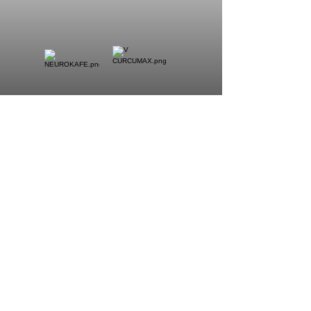
NUTRIENTES DE ALTO
PODER
NUTRICIÓN ESPECIALIZADA PARA TU
SISTEMA INMUNE
LO QUIERO!!